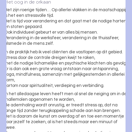
Het oog in de orkaan
Het zijn roerige tijden… Op allerlei vlakken in de maatschappij
is het een stressvolle tijd.
Het is tijd voor verandering en dat gaat met de nodige horten
en stoten gepaard.
Ook individueel gebeurt er van alles bij mensen.
Verandering in de werksfeer, verandering in de thuissfeer,
alsmede in de mens zelf.
In de praktijk heb ik veel cliënten die vastlopen op dit gebied.
Stress door de controle dreigen kwijt te raken,
met de nodige lichamelijke en psychische klachten als gevolg.
Er is dan ook een grote vraag ontstaan naar ontspanning,
yoga, mindfulness, samenzijn met gelijkgestemden in allerlei
vorm,
kortom naar spiritualiteit, verdieping en verbinding.
In het alledaagse leven heeft men al snel de neiging om in de
mallemolen opgenomen te worden,
de ademhaling wordt onrustig, er treedt stress op, dat na
lange tijd zonder terugkoppeling schade aan kan brengen.
Het is daarom de kunst om overdag af en toe een momentje
voor jezelf te zoeken, al is het steeds maar een minuut of
twee.