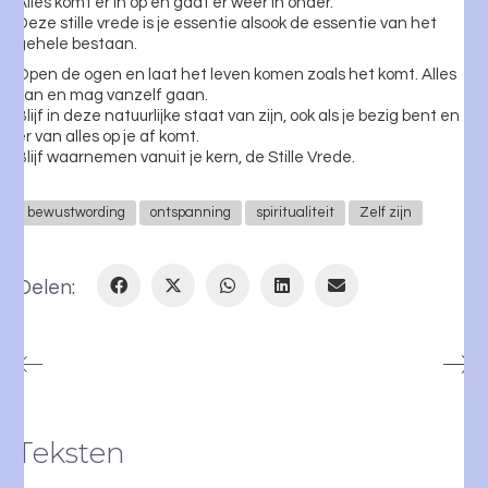
Alles komt er in op en gaat er weer in onder.
Deze stille vrede is je essentie alsook de essentie van het
gehele bestaan.
Open de ogen en laat het leven komen zoals het komt. Alles
kan en mag vanzelf gaan.
Blijf in deze natuurlijke staat van zijn, ook als je bezig bent en
er van alles op je af komt.
Blijf waarnemen vanuit je kern, de Stille Vrede.
bewustwording
ontspanning
spiritualiteit
Zelf zijn
Delen:
Teksten