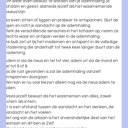
Om weer even bewust te worden van je ademhaling, je
lichaam en geest, alsmede jezelf als het waarnemende
Bewustzijn.
Ga even zitten of liggen en probeer te ontspannen. Sluit de
ogen en richt je aandacht op de ademhaling.
Merk de verschillende sensaties in het lichaam op, neem ze
slechts waar en ontspan verder in de ademhaling.
De buik zet uit bij het inademen en ontspant in de volledige
uitademing die anderhalf tot twee keer langer duurt dan de
inademing.
Adem in via de neus en tel tot vier, adem uit via de mond en
tel tot 6 of 8.
Als de rust gevonden is zal de ademhaling vanzelf
ontspannen doorgaan.
Men kan er nu voor kiezen alleen nog via de neus adem te
halen.
Wees jezelf bewust als het waarnemen van alles, zowel
extern als intern.
Er is een afstand tussen de aandacht en het denken, de
aandacht en het voelen.
Het oog van de orkaan is het onveranderlijke deel van het
bestaan en dit ben je Zelf.