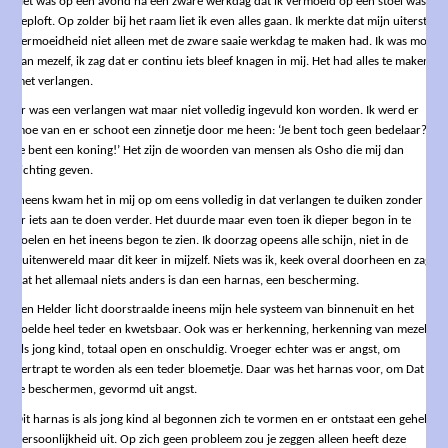
Het was op een avond na een zware werkdag dat ik vermoeid op een stoel was
geploft. Op zolder bij het raam liet ik even alles gaan. Ik merkte dat mijn uiterste
vermoeidheid niet alleen met de zware saaie werkdag te maken had. Ik was moe
van mezelf, ik zag dat er continu iets bleef knagen in mij. Het had alles te maken
met verlangen.
Er was een verlangen wat maar niet volledig ingevuld kon worden. Ik werd er
moe van en er schoot een zinnetje door me heen: ‘Je bent toch geen bedelaar?
Je bent een koning!’ Het zijn de woorden van mensen als Osho die mij dan
richting geven.
Ineens kwam het in mij op om eens volledig in dat verlangen te duiken zonder
er iets aan te doen verder. Het duurde maar even toen ik dieper begon in te
voelen en het ineens begon te zien. Ik doorzag opeens alle schijn, niet in de
buitenwereld maar dit keer in mijzelf. Niets was ik, keek overal doorheen en zag
dat het allemaal niets anders is dan een harnas, een bescherming.
Een Helder licht doorstraalde ineens mijn hele systeem van binnenuit en het
voelde heel teder en kwetsbaar. Ook was er herkenning, herkenning van mezelf
als jong kind, totaal open en onschuldig. Vroeger echter was er angst, om
vertrapt te worden als een teder bloemetje. Daar was het harnas voor, om Dat
te beschermen, gevormd uit angst.
Dit harnas is als jong kind al begonnen zich te vormen en er ontstaat een gehele
persoonlijkheid uit. Op zich geen probleem zou je zeggen alleen heeft deze