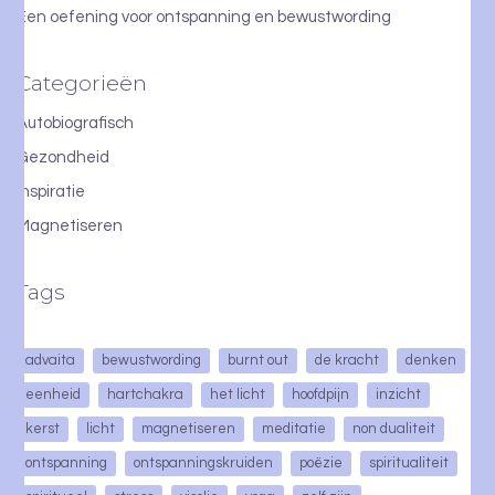
Een oefening voor ontspanning en bewustwording
Categorieën
Autobiografisch
Gezondheid
Inspiratie
Magnetiseren
Tags
advaita
bewustwording
burnt out
de kracht
denken
eenheid
hartchakra
het licht
hoofdpijn
inzicht
kerst
licht
magnetiseren
meditatie
non dualiteit
ontspanning
ontspanningskruiden
poëzie
spiritualiteit