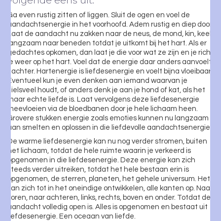
volgende eens uit:
Ga even rustig zitten of liggen. Sluit de ogen en voel de
aandachtsenergie in het voorhoofd. Adem rustig en diep door.
Laat de aandacht nu zakken naar de neus, de mond, kin, keel,
langzaam naar beneden totdat je uitkomt bij het hart. Als er
gedachtes opkomen, dan laat je die voor wat ze zijn en je richt
je weer op het hart. Voel dat de energie daar anders aanvoelt,
zachter. Hartenergie is liefdesenergie en voelt bijna vloeibaar.
Eventueel kun je even denken aan iemand waarvan je
zielsveel houdt, of anders denk je aan je hond of kat, als het
maar echte liefde is. Laat vervolgens deze liefdesenergie
meevloeien via de bloedbanen door je hele lichaam heen.
Grovere stukken energie zoals emoties kunnen nu langzaam
aan smelten en oplossen in die liefdevolle aandachtsenergie.
De warme liefdesenergie kan nu nog verder stromen, buiten
het lichaam, totdat de hele ruimte waarin je verkeerd is
opgenomen in die liefdesenergie. Deze energie kan zich
steeds verder uitreiken, totdat het hele bestaan erin is
opgenomen, de sterren, planeten, het gehele universum. Het
kan zich tot in het oneindige ontwikkelen, alle kanten op. Naar
voren, naar achteren, links, rechts, boven en onder. Totdat de
aandacht volledig open is. Alles is opgenomen en bestaat uit
liefdesenergie. Een oceaan van liefde.