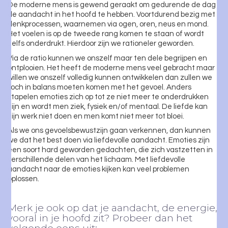
De moderne mens is gewend geraakt om gedurende de dag
de aandacht in het hoofd te hebben. Voortdurend bezig met
denkprocessen, waarnemen via ogen, oren, neus en mond.
Het voelen is op de tweede rang komen te staan of wordt
zelfs onderdrukt. Hierdoor zijn we rationeler geworden.
Via de ratio kunnen we onszelf maar ten dele begrijpen en
ontplooien. Het heeft de moderne mens veel gebracht maar
willen we onszelf volledig kunnen ontwikkelen dan zullen we
toch in balans moeten komen met het gevoel. Anders
stapelen emoties zich op tot ze niet meer te onderdrukken
zijn en wordt men ziek, fysiek en/of mentaal. De liefde kan
zijn werk niet doen en men komt niet meer tot bloei.
Als we ons gevoelsbewustzijn gaan verkennen, dan kunnen
we dat het best doen via liefdevolle aandacht. Emoties zijn
een soort hard geworden gedachten, die zich vastzetten in
verschillende delen van het lichaam. Met liefdevolle
aandacht naar de emoties kijken kan veel problemen
oplossen.
Merk je ook op dat je aandacht, de energie,
vooral in je hoofd zit? Probeer dan het